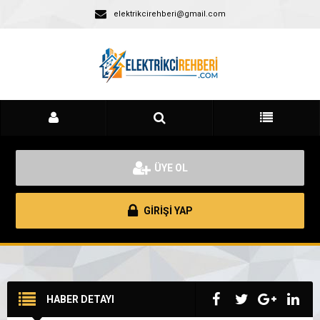
elektrikcirehberi@gmail.com
ÜYE OL
GİRİŞİ YAP
HABER DETAYI