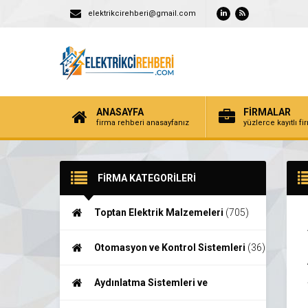
elektrikcirehberi@gmail.com
ANASAYFA
FİRMALAR
firma rehberi anasayfanız
yüzlerce kayıtlı f
FİRMA KATEGORİLERİ
Toptan Elektrik Malzemeleri
(705)
Otomasyon ve Kontrol Sistemleri
(36)
Aydınlatma Sistemleri ve