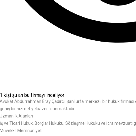
1 kişi şu an bu firmayı inceliyor
Avukat Abdurrahman Eray Çadırcı, Şanlıurfa merkezli bir hukuk firması o
geniş bir hizmet yelpazesi sunmaktadır.
Uzmanlık Alanları
İş ve Ticari Hukuk, Borçlar Hukuku, Sözleşme Hukuku ve İcra mevzuatı gi
Müvekkil Memnuniyeti