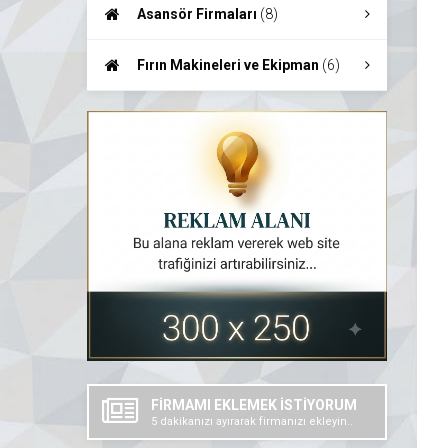
Teknolojileri
(7)
Asansör Firmaları
(8)
Fırın Makineleri ve Ekipman
(6)
FİRMAMI EKLEMEK İSTİYORUM
5 dakikanızı ayırarak firmanızı ekleyin..