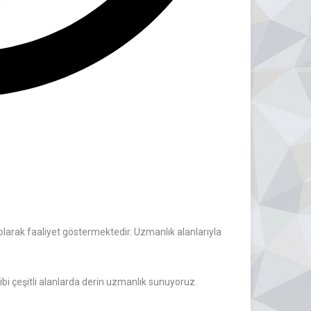
larak faaliyet göstermektedir. Uzmanlık alanlarıyla
bi çeşitli alanlarda derin uzmanlık sunuyoruz.