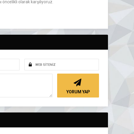
öncelikli olarak karşılıyoruz.
YORUM YAP