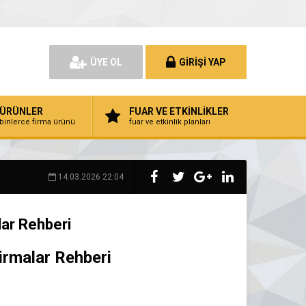
ÜYE OL
GİRİŞİ YAP
ÜRÜNLER
FUAR VE ETKİNLİKLER
binlerce firma ürünü
fuar ve etkinlik planları
14.03.2026 22:04
lar Rehberi
irmalar Rehberi