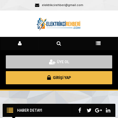
elektrikcirehberi@gmail.com
ÜYE OL
GİRİŞİ YAP
HABER DETAYI