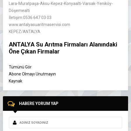
Lara-Muratpaşa-Aksu-Kepez-Konyaalti-Varsak-Yeniköy-
Döşemealti
İletişim:0536 647 03 03
www.antalyasuaritmaservisi.com
KEPEZ/ANTALYA
ANTALYA Su Arıtma Firmaları Alanındaki
Öne Çıkan Firmalar
Tümünü Gör
Abone Olmayı Unutmayın
Kaynak
HABERE YORUM YAP