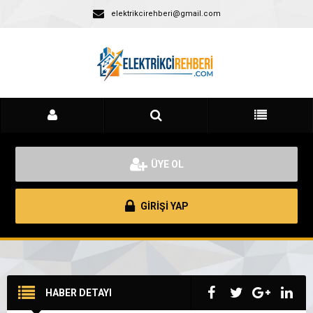
elektrikcirehberi@gmail.com
ÜYE OL
GİRİŞİ YAP
HABER DETAYI