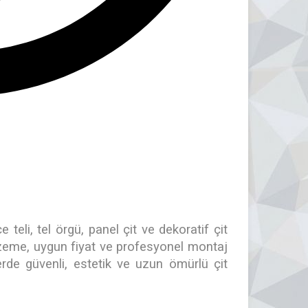
 teli, tel örgü, panel çit ve dekoratif çit
zeme, uygun fiyat ve profesyonel montaj
erde güvenli, estetik ve uzun ömürlü çit