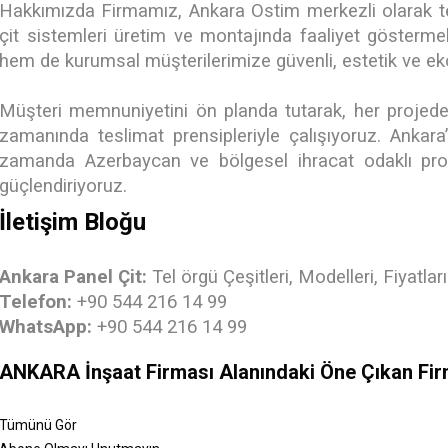
Hakkımızda Firmamız, Ankara Ostim merkezli olarak tel 
çit sistemleri üretim ve montajında faaliyet göstermekt
hem de kurumsal müşterilerimize güvenli, estetik ve 
Müşteri memnuniyetini ön planda tutarak, her projede 
zamanında teslimat prensipleriyle çalışıyoruz. Ankara’
zamanda Azerbaycan ve bölgesel ihracat odaklı proje
güçlendiriyoruz.
İletişim Bloğu
Ankara Panel Çit:
Tel örgü Çeşitleri, Modelleri, Fiyatları
Telefon:
+90 544 216 14 99
WhatsApp:
+90 544 216 14 99
ANKARA İnşaat Firması Alanındaki Öne Çıkan Fir
Tümünü Gör