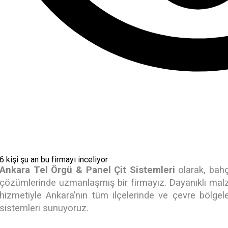
6 kişi şu an bu firmayı inceliyor
Ankara Tel Örgü & Panel Çit Sistemleri
olarak, bahçe
çözümlerinde uzmanlaşmış bir firmayız. Dayanıklı mal
hizmetiyle Ankara’nın tüm ilçelerinde ve çevre bölgel
sistemleri sunuyoruz.