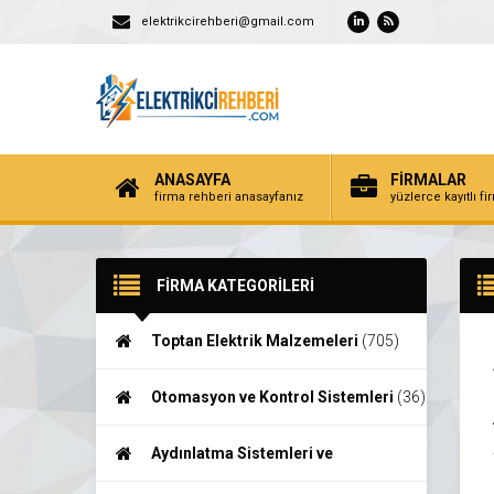
elektrikcirehberi@gmail.com
ANASAYFA
FİRMALAR
firma rehberi anasayfanız
yüzlerce kayıtlı f
FİRMA KATEGORİLERİ
Toptan Elektrik Malzemeleri
(705)
Otomasyon ve Kontrol Sistemleri
(36)
Aydınlatma Sistemleri ve