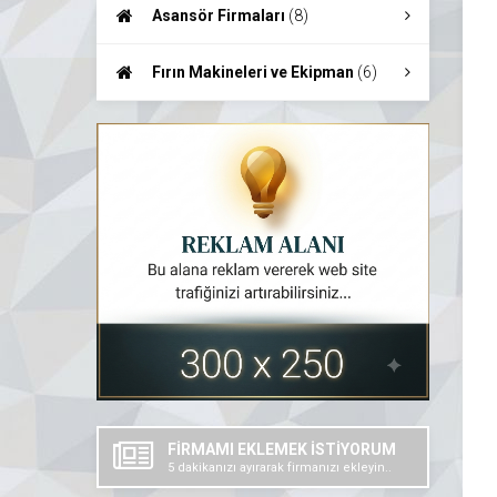
Teknolojileri
(7)
Asansör Firmaları
(8)
Fırın Makineleri ve Ekipman
(6)
FİRMAMI EKLEMEK İSTİYORUM
5 dakikanızı ayırarak firmanızı ekleyin..