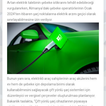
Artan elektrik talebinin şebeke istikrarını tehdit edebileceği
vurgulanırken, Almanya’daki şebeke operatörlerinin Ocak
2024’ten itibaren şarj noktalarına elektrik arzını geçici olarak
sınırlayabilmesine izin veriliyor.
Bunun yanı sıra, elektrikli araç sahiplerinin araç akülerini hem
ev hem de şebeke için depolama birimi olarak
kullanabilmesini sağlayacak çift yönlü şarj sistemleri için
düzenleyici ve vergisel çerçeveler oluşturulması planlanıyor.
Bakanlık taslakta, “Çift yönlü şarj cihazlarının piyasaya