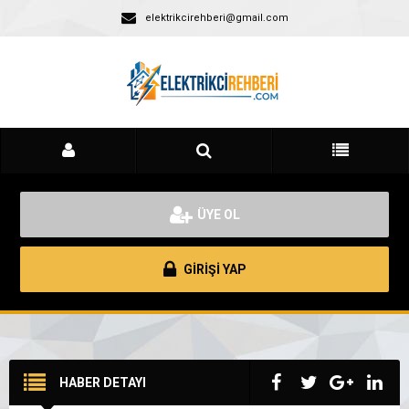
elektrikcirehberi@gmail.com
ÜYE OL
GİRİŞİ YAP
HABER DETAYI