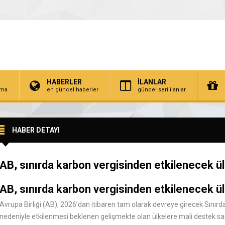
HABERLER
İLANLAR
irma
en güncel haberler
güncel seri ilanlar
HABER DETAYI
AB, sınırda karbon vergisinden etkilenecek ül
AB, sınırda karbon vergisinden etkilenecek ül
Avrupa Birliği (AB), 2026’dan itibaren tam olarak devreye girecek Sı
nedeniyle etkilenmesi beklenen gelişmekte olan ülkelere mali destek 