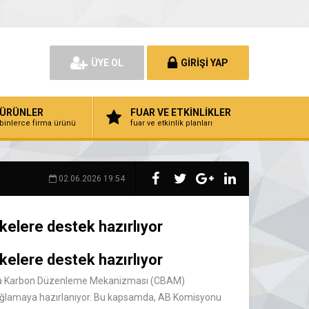
ÜYE OL
GİRİŞİ YAP
ÜRÜNLER
FUAR VE ETKİNLİKLER
binlerce firma ürünü
fuar ve etkinlik planları
02.06.2026 19:54
kelere destek hazırlıyor
kelere destek hazırlıyor
nırda Karbon Düzenleme Mekanizması (CBAM)
sağlamaya hazırlanıyor. Bu kapsamda, AB Komisyonu