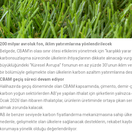
200 milyar avroluk fon, iklim yatırımlarına yönlendirilecek
Belgede, CBAM’in olası sınır ötesi etkilerini yönetmek için “karşılıklı yarar
karbonsuzlaşma sürecinde ülkelerin ihtiyaçlarının dikkate alınacağı vurg
büyüklüğündeki “Küresel Avrupa” fonunun en az yüzde 30’unun iklim ve ç
bir bölümüyle gelişmekte olan ülkelerin karbon azaltım yatırımlarına de
CBAM geçiş süreci devam ediyor
Halihazırda geçiş döneminde olan CBAM kapsamında, çimento, demir-çeli
karbon yoğun sektörlerden AB’ye yapılan ithalat için şirketlerin yalnız
Ocak 2026’dan itibaren ithalatçılar, ürünlerin üretiminde ortaya çıkan s
almak zorunda kalacak.
AB ile benzer seviyede karbon fiyatlandırma mekanizmasına sahip ülkel
nedenle, gelişmekte olan ülkelere sağlanacak desteklerin, rekabet kaybın
korumaya yönelik olduğu değerlendiriliyor.