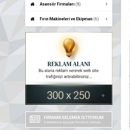
Teknolojileri
(7)
Asansör Firmaları
(8)
Fırın Makineleri ve Ekipman
(6)
FİRMAMI EKLEMEK İSTİYORUM
5 dakikanızı ayırarak firmanızı ekleyin..