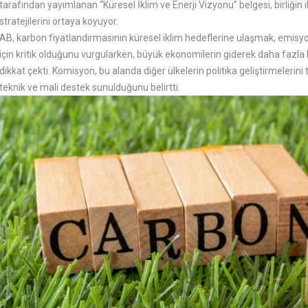
tarafından yayımlanan “Küresel İklim ve Enerji Vizyonu” belgesi, birliğin ik
stratejilerini ortaya koyuyor.
AB, karbon fiyatlandırmasının küresel iklim hedeflerine ulaşmak, emisyon
için kritik olduğunu vurgularken, büyük ekonomilerin giderek daha fazla
dikkat çekti. Komisyon, bu alanda diğer ülkelerin politika geliştirmelerini
teknik ve mali destek sunulduğunu belirtti.