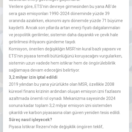
Verilere göre, ETS’nin devreye girmesinden bu yana AB’de
sera gazı emisyonları 1990-2024 döneminde yüzde 39
oranında azalırken, ekonomi aynı dönemde yüzde 71 büyüme
kaydetti. Ancak son yıllarda artan enerji fiyatı dalgalanmaları
ve jeopolitik gerilimler, sistemin daha dayanıklı ve çevik hale
getirilmesi ihtiyacını gündeme taşıdı.
Komisyon, önerilen değişikliğin MSR’nin kural bazlı yapısını ve
ETS’nin piyasa temelli bütünlüğünü koruyacağını vurgularken,
sistemin uzun vadede hem istikrar hem de öngörülebilirlik
sağlamaya devam edeceğini belirtiyor.
3,2 milyar izin iptal edildi
2019 yılından bu yana yürürlükte olan MSR, özellikle 2008
küresel finans krizinin ardından oluşan emisyon izni fazlasını
azaltmada önemli rol oynadı. Mekanizma sayesinde 2024
sonuna kadar toplam 3,2 milyar emisyon izni sistemden
çıkarıldı ve karbon piyasasına olan güven yeniden tesis edildi.
Süreç nasıl işleyecek?
Piyasa İstikrar Rezervi’nde değişiklik öngören teklif,