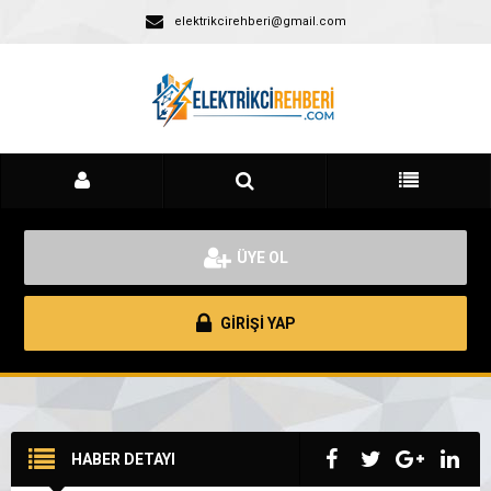
elektrikcirehberi@gmail.com
ÜYE OL
GİRİŞİ YAP
HABER DETAYI