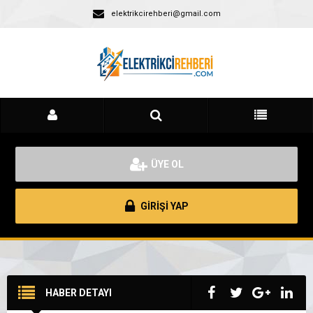
elektrikcirehberi@gmail.com
ÜYE OL
GİRİŞİ YAP
HABER DETAYI