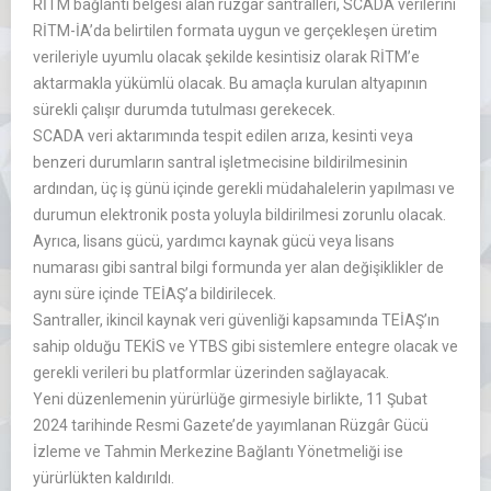
RİTM bağlantı belgesi alan rüzgâr santralleri, SCADA verilerini
RİTM-İA’da belirtilen formata uygun ve gerçekleşen üretim
verileriyle uyumlu olacak şekilde kesintisiz olarak RİTM’e
aktarmakla yükümlü olacak. Bu amaçla kurulan altyapının
sürekli çalışır durumda tutulması gerekecek.
SCADA veri aktarımında tespit edilen arıza, kesinti veya
benzeri durumların santral işletmecisine bildirilmesinin
ardından, üç iş günü içinde gerekli müdahalelerin yapılması ve
durumun elektronik posta yoluyla bildirilmesi zorunlu olacak.
Ayrıca, lisans gücü, yardımcı kaynak gücü veya lisans
numarası gibi santral bilgi formunda yer alan değişiklikler de
aynı süre içinde TEİAŞ’a bildirilecek.
Santraller, ikincil kaynak veri güvenliği kapsamında TEİAŞ’ın
sahip olduğu TEKİS ve YTBS gibi sistemlere entegre olacak ve
gerekli verileri bu platformlar üzerinden sağlayacak.
Yeni düzenlemenin yürürlüğe girmesiyle birlikte, 11 Şubat
2024 tarihinde Resmi Gazete’de yayımlanan Rüzgâr Gücü
İzleme ve Tahmin Merkezine Bağlantı Yönetmeliği ise
yürürlükten kaldırıldı.