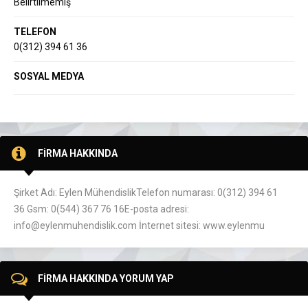
Belirtilmemiş
TELEFON
0(312) 394 61 36
SOSYAL MEDYA
FİRMA HAKKINDA
Şirket Adı: Eylen MühendislikTelefon numarası: 0(312) 394 61
36 Gsm: 0(544) 367 76 16E-posta adresi:
info@eylenmuhendislik.com İnternet sitesi: www.eylenmu
FİRMA HAKKINDA YORUM YAP