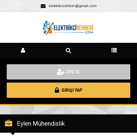
elektrikcirehberi@gmail.com
ÜYE OL
GİRİŞİ YAP
Eylen Mühendislik